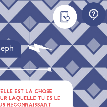
seph
ELLE EST LA CHOSE
UR LAQUELLE TU ES LE
US RECONNAISSANT