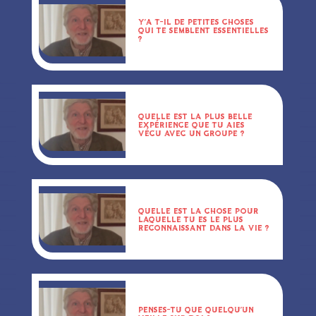
Y’A T-IL DE PETITES CHOSES
QUI TE SEMBLENT ESSENTIELLES
?
QUELLE EST LA PLUS BELLE
EXPÉRIENCE QUE TU AIES
VÉCU AVEC UN GROUPE ?
QUELLE EST LA CHOSE POUR
LAQUELLE TU ES LE PLUS
RECONNAISSANT DANS LA VIE ?
PENSES-TU QUE QUELQU’UN