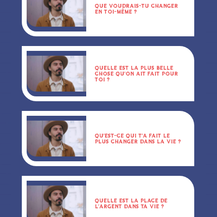
QUE VOUDRAIS-TU CHANGER
EN TOI-MÊME ?
QUELLE EST LA PLUS BELLE
CHOSE QU’ON AIT FAIT POUR
TOI ?
QU’EST-CE QUI T’A FAIT LE
PLUS CHANGER DANS LA VIE ?
QUELLE EST LA PLACE DE
L’ARGENT DANS TA VIE ?