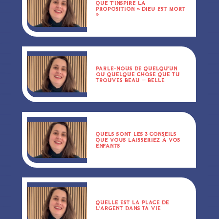
QUE T’INSPIRE LA
PROPOSITION « DIEU EST MORT
»
PARLE-NOUS DE QUELQU’UN
OU QUELQUE CHOSE QUE TU
TROUVES BEAU – BELLE
QUELS SONT LES 3 CONSEILS
QUE VOUS LAISSERIEZ À VOS
ENFANTS
QUELLE EST LA PLACE DE
L’ARGENT DANS TA VIE