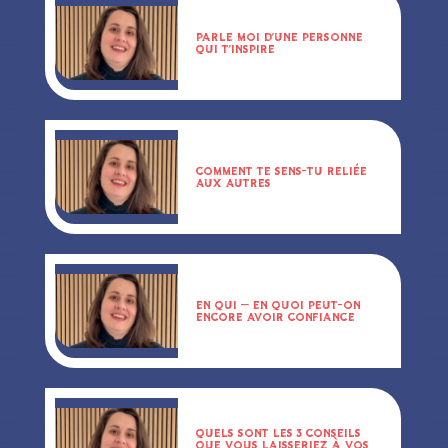
PARLE MOI D’UNE PERSONNE
QUI T’INSPIRE
COMMENT TE SENS-TU RELIÉE
AUX AUTRES
EN QUI – EN QUOI PEUT-ON
ENCORE AVOIR CONFIANCE
QUELS SONT LES 3 CONSEILS
QUE VOUS LAISSERIEZ À VOS