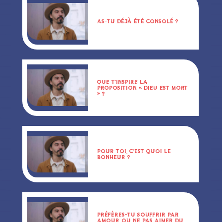
AS-TU DÉJÀ ÉTÉ CONSOLÉ ?
QUE T’INSPIRE LA
PROPOSITION « DIEU EST MORT
» ?
POUR TOI, C’EST QUOI LE
BONHEUR ?
PRÉFÈRES-TU SOUFFRIR PAR
AMOUR OU NE PAS AIMER DU