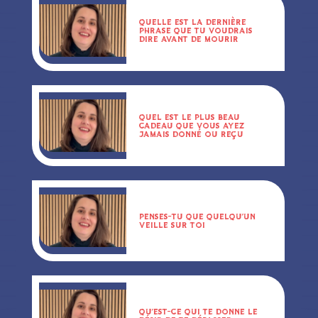
QUELLE EST LA DERNIÈRE
PHRASE QUE TU VOUDRAIS
DIRE AVANT DE MOURIR
QUEL EST LE PLUS BEAU
CADEAU QUE VOUS AYEZ
JAMAIS DONNÉ OU REÇU
PENSES-TU QUE QUELQU’UN
VEILLE SUR TOI
QU’EST-CE QUI TE DONNE LE