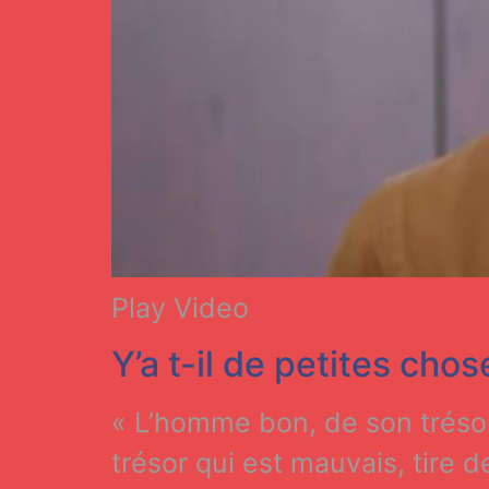
Play Video
Y’a t-il de petites cho
« L’homme bon, de son trésor
trésor qui est mauvais, tire 