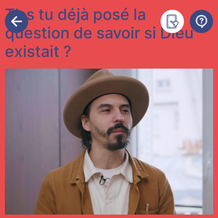
T’es tu déjà posé la
question de savoir si Dieu
existait ?