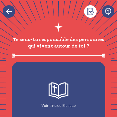
Te sens-tu responsable des personnes
qui vivent autour de toi ?
« Le Seigneur dit à Caïn : “Où est ton
frère Abel ?” Caïn répondit : “Je ne sais
pas. Est-ce que je suis, moi, le gardien de
mon frère ?” »
Genèse 4, 9
Voir l'indice Biblique