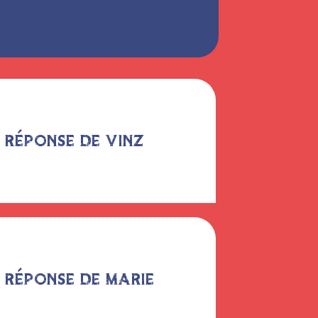
 RÉPONSE DE VINZ
 RÉPONSE DE MARIE