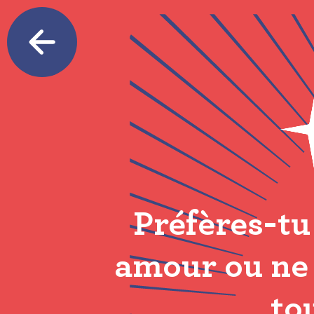
Préfères-tu
amour ou ne
to