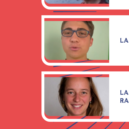
LA
LA
RA