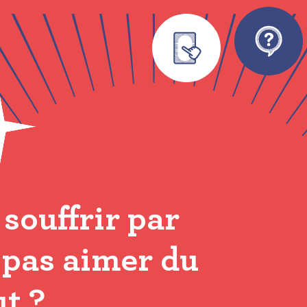
 souffrir par
 pas aimer du
ut ?