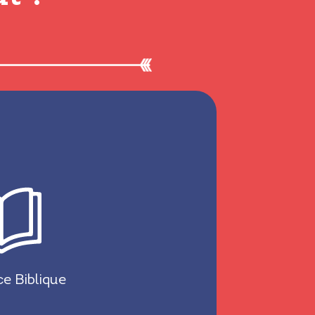
r. Les Juifs disaient : “Voyez
’aimait !” »
1, 35-36
ice Biblique